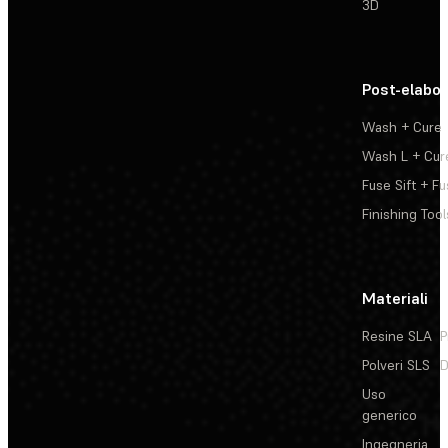
3D
Post-elabo
Wash + Cure
Wash L + Cur
Fuse Sift + Fu
Finishing Tool
Materiali
Resine SLA
P
Polveri SLS
D
Uso
generico
Ingegneria