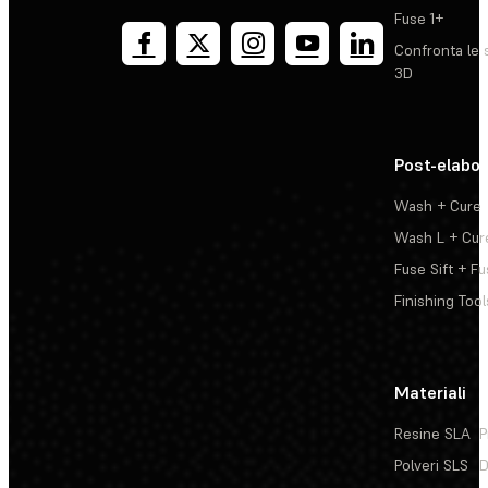
Fuse 1+
Confronta le 
3D
Post-elabo
Wash + Cure
Wash L + Cur
Fuse Sift + Fu
Finishing Tool
Materiali
Resine SLA
P
Polveri SLS
D