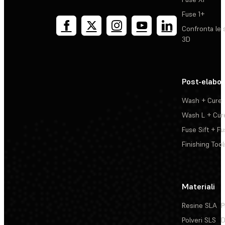
Fuse 1+
Confronta le 
3D
Post-elabo
Wash + Cure
Wash L + Cur
Fuse Sift + Fu
Finishing Tool
Materiali
Resine SLA
P
Polveri SLS
D