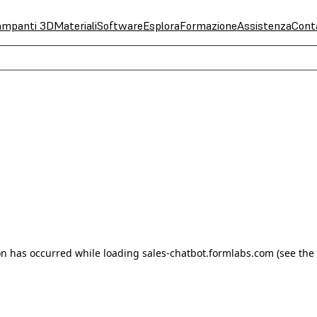
ampanti 3D
Materiali
Software
Esplora
Formazione
Assistenza
Cont