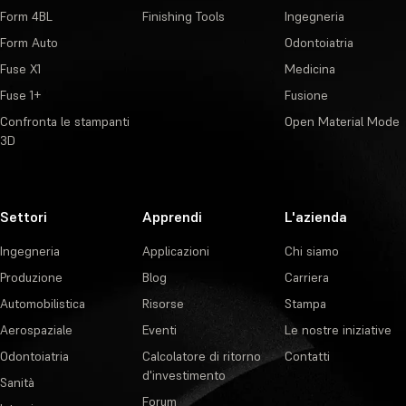
Form 4BL
Finishing Tools
Ingegneria
Form Auto
Odontoiatria
Fuse X1
Medicina
Fuse 1+
Fusione
Confronta le stampanti
Open Material Mode
3D
Settori
Apprendi
L'azienda
Ingegneria
Applicazioni
Chi siamo
Produzione
Blog
Carriera
Automobilistica
Risorse
Stampa
Aerospaziale
Eventi
Le nostre iniziative
Odontoiatria
Calcolatore di ritorno
Contatti
d'investimento
Sanità
Forum