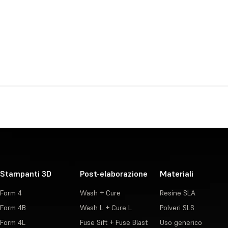
Stampanti 3D
Post-elaborazione
Materiali
Form 4
Wash + Cure
Resine SLA
Form 4B
Wash L + Cure L
Polveri SLS
Form 4L
Fuse Sift + Fuse Blast
Uso generico