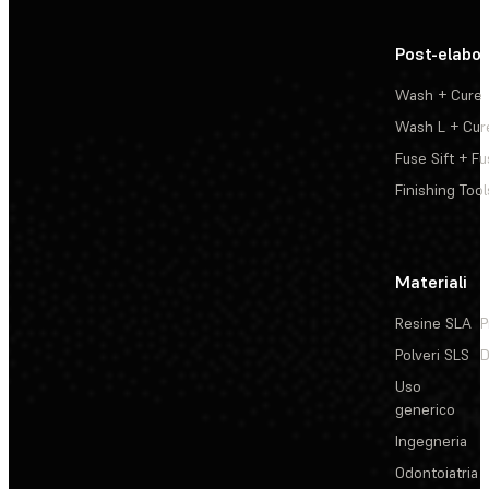
Post-elabo
Wash + Cure
Wash L + Cur
Fuse Sift + Fu
Finishing Tool
Materiali
Resine SLA
P
Polveri SLS
D
Uso
generico
Ingegneria
Odontoiatria