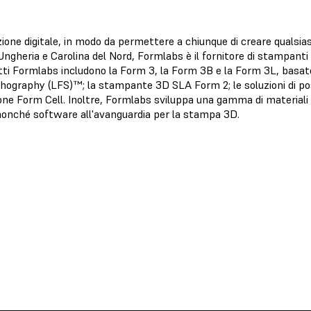
ione digitale, in modo da permettere a chiunque di creare qualsi
Ungheria e Carolina del Nord, Formlabs è il fornitore di stampanti 
otti Formlabs includono la Form 3, la Form 3B e la Form 3L, basat
ography (LFS)™; la stampante 3D SLA Form 2; le soluzioni di p
one Form Cell. Inoltre, Formlabs sviluppa una gamma di materiali 
 nonché software all'avanguardia per la stampa 3D.