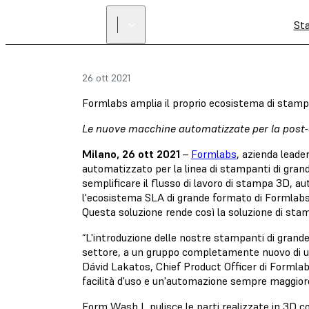
St
26 ott 2021
Formlabs amplia il proprio ecosistema di stam
Le nuove macchine automatizzate per la post-e
Milano, 26 ott 2021
–
Formlabs
, azienda lead
automatizzato per la linea di stampanti di gran
semplificare il flusso di lavoro di stampa 3D, a
l'ecosistema SLA di grande formato di Formlabs, 
Questa soluzione rende così la soluzione di stam
“L'introduzione delle nostre stampanti di grand
settore, a un gruppo completamente nuovo di ut
Dávid Lakatos, Chief Product Officer di Formlab
facilità d'uso e un'automazione sempre maggiore
Form Wash L pulisce le parti realizzate in 3D c