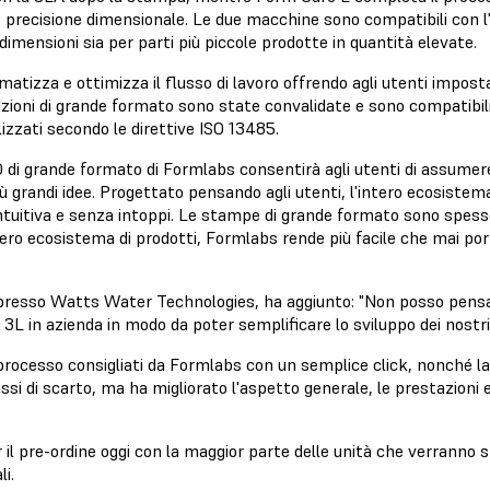
precisione dimensionale. Le due macchine sono compatibili con l'
 dimensioni sia per parti più piccole prodotte in quantità elevate.
atizza e ottimizza il flusso di lavoro offrendo agli utenti impo
ioni di grande formato sono state convalidate e sono compatibili
alizzati secondo le direttive ISO 13485.
i grande formato di Formlabs consentirà agli utenti di assumere il
iù grandi idee. Progettato pensando agli utenti, l'intero ecosistem
intuitiva e senza intoppi. Le stampe di grande formato sono spess
ero ecosistema di prodotti, Formlabs rende più facile che mai por
 presso Watts Water Technologies, ha aggiunto: "Non posso pens
 3L in azienda in modo da poter semplificare lo sviluppo dei nostri
 processo consigliati da Formlabs con un semplice click, nonché la 
assi di scarto, ma ha migliorato l'aspetto generale, le prestazioni e
d
l pre-ordine oggi con la maggior parte delle unità che verranno s
i.