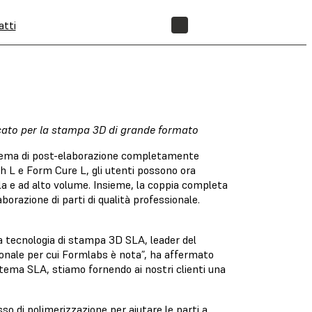
atti
NEGOZIO
icato per la stampa 3D di grande formato
stema di post-elaborazione completamente
h L e Form Cure L, gli utenti possono ora
la e ad alto volume. Insieme, la coppia completa
orazione di parti di qualità professionale.
a tecnologia di stampa 3D SLA, leader del
onale per cui Formlabs è nota”, ha affermato
tema SLA, stiamo fornendo ai nostri clienti una
 di polimerizzazione per aiutare le parti a