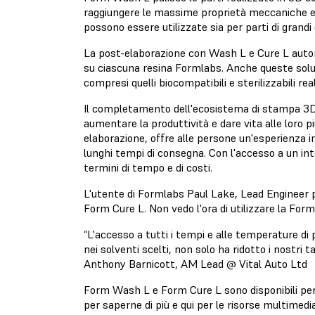
raggiungere le massime proprietà meccaniche e 
possono essere utilizzate sia per parti di grandi
La post-elaborazione con Wash L e Cure L autom
su ciascuna resina Formlabs. Anche queste soluz
compresi quelli biocompatibili e sterilizzabili re
Il completamento dell'ecosistema di stampa 3D d
aumentare la produttività e dare vita alle loro p
elaborazione, offre alle persone un'esperienza 
lunghi tempi di consegna. Con l'accesso a un int
termini di tempo e di costi.
L'utente di Formlabs Paul Lake, Lead Engineer
Form Cure L. Non vedo l'ora di utilizzare la Form
“L'accesso a tutti i tempi e alle temperature di
nei solventi scelti, non solo ha ridotto i nostri t
Anthony Barnicott, AM Lead @ Vital Auto Lt
Form Wash L e Form Cure L sono disponibili per i
per saperne di più e qui per le risorse multimedial