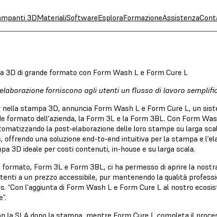
ampanti 3D
Materiali
Software
Esplora
Formazione
Assistenza
Cont
pa 3D di grande formato con Form Wash L e Form Cure L
laborazione forniscono agli utenti un flusso di lavoro semplif
er nella stampa 3D, annuncia Form Wash L e Form Cure L, un si
de formato dell'azienda, la Form 3L e la Form 3BL. Con Form Was
utomatizzando la post-elaborazione delle loro stampe su larga sca
offrendo una soluzione end-to-end intuitiva per la stampa e l'elab
pa 3D ideale per costi contenuti, in-house e su larga scala.
e formato, Form 3L e Form 3BL, ci ha permesso di aprire la nostr
enti a un prezzo accessibile, pur mantenendo la qualità professi
s. “Con l'aggiunta di Form Wash L e Form Cure L al nostro ecosis
”.
on la SLA dopo la stampa, mentre Form Cure L completa il processo