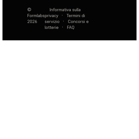
©
Informativa sulla
Formlabs
privacy
·
Termini di
2026
servizio
·
Concorsi e
lotterie
·
FAQ