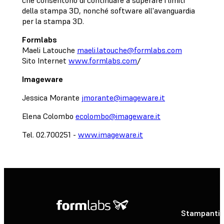
che consentono di continuare a superare i limiti
della stampa 3D, nonché software all'avanguardia
per la stampa 3D.
Formlabs
Maeli Latouche
maeli.latouche@formlabs.com
Sito Internet
www.formlabs.com
/
Imageware
Jessica Morante
jmorante@imageware.it
Elena Colombo
ecolombo@imageware.it
Tel. 02.700251 -
www.imageware.it
Stampanti 