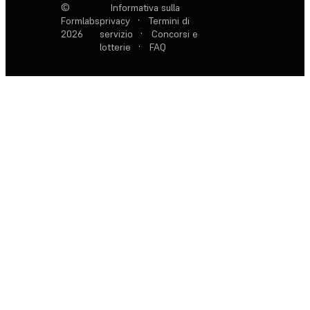
©
Informativa sulla
Formlabs
privacy
·
Termini di
2026
servizio
·
Concorsi e
lotterie
·
FAQ