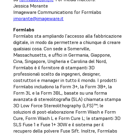
Jessica Morante
Imageware Communications for Formlabs
jmorante@imageware.it
Formlabs
Formlabs sta ampliando l'accesso alla fabbricazione
digitale, in modo da permettere a chiunque di creare
qualsiasi cosa. Con sede a Somerville,
Massachusetts, e uffici in Germania, Giappone,
Cina, Singapore, Ungheria e Carolina del Nord,
Formlabs è il fornitore di stampanti 3D
professionali scelto da ingegneri, designer,
costruttori e manager in tutto il mondo. I prodotti
Formlabs includono la Form 3+, la Form 3B+, la
Form 3L e la Form 3BL, basate su una forma
avanzata di stereolitografia (SLA) chiamata stampa
3D Low Force Stereolithography (LFS)™; le
soluzioni di post-elaborazione Form Wash e Form
Cure, Form Wash L e Form Cure L; le stampanti 3D
SLS Fuse 1 e Fuse 1+ 30W e il sistema per il
recupero della polvere Fuse Sift. Inoltre, Formlabs