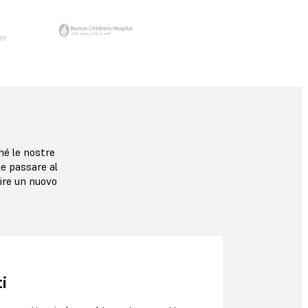
hé le nostre
le passare al
lire un nuovo
i