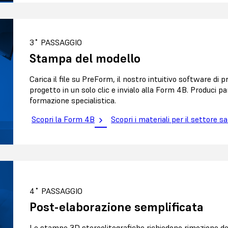
3˚ PASSAGGIO
Stampa del modello
Carica il file su PreForm, il nostro intuitivo software di
progetto in un solo clic e invialo alla Form 4B. Produci par
formazione specialistica.
Scopri la Form 4B
Scopri i materiali per il settore sa
4˚ PASSAGGIO
Post-elaborazione semplificata
Le stampe 3D stereolitografiche richiedono rimozione dei