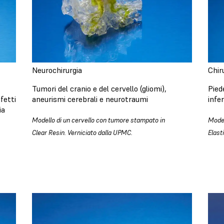
Neurochirurgia
Chir
Tumori del cranio e del cervello (gliomi),
Pied
ifetti
aneurismi cerebrali e neurotraumi
infer
ia
Modello di un cervello con tumore stampato in
Model
Clear Resin. Verniciato dalla UPMC.
Elast