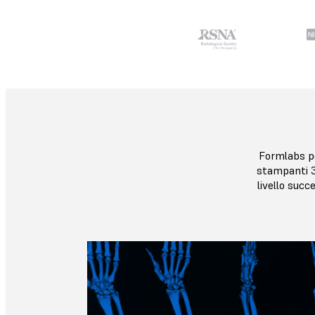
Formlabs po
stampanti 3D
livello succ