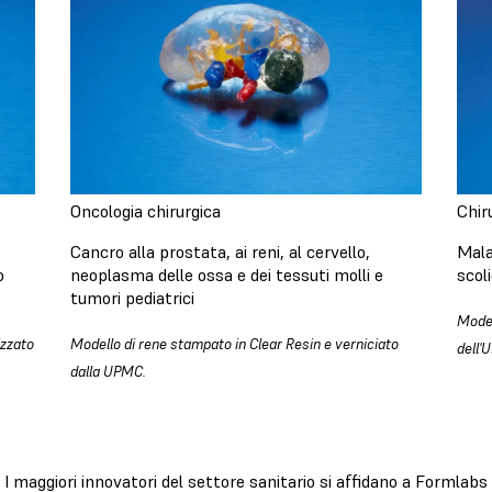
Oncologia chirurgica
Chir
Cancro alla prostata, ai reni, al cervello,
Mala
o
neoplasma delle ossa e dei tessuti molli e
scol
tumori pediatrici
Model
izzato
Modello di rene stampato in Clear Resin e verniciato
dell'
dalla UPMC.
I maggiori innovatori del settore sanitario si affidano a Formlabs