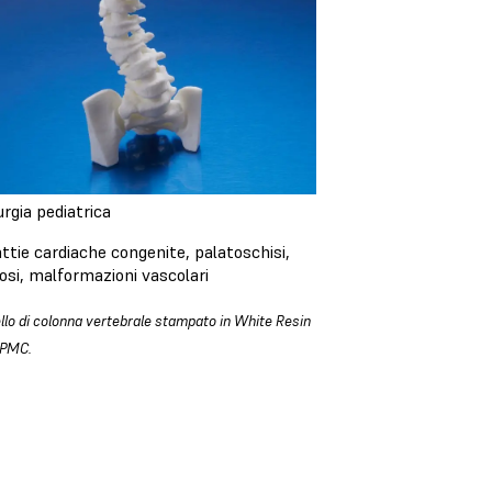
urgia pediatrica
ttie cardiache congenite, palatoschisi,
iosi, malformazioni vascolari
lo di colonna vertebrale stampato in White Resin
UPMC.