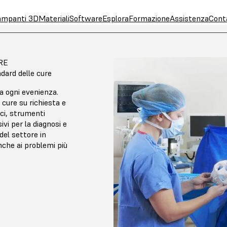
ampanti 3D
Materiali
Software
Esplora
Formazione
Assistenza
Cont
RE
ndard delle cure
a ogni evenienza.
cure su richiesta e
ci, strumenti
ivi per la diagnosi e
del settore in
nche ai problemi più