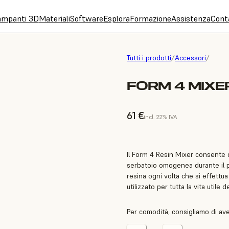
ampanti 3D
Materiali
Software
Esplora
Formazione
Assistenza
Cont
Tutti i prodotti
/
Accessori
/
FORM 4 MIXE
61 €
incl. 22% IVA
Il Form 4 Resin Mixer consente d
serbatoio omogenea durante il p
resina ogni volta che si effett
utilizzato per tutta la vita utile 
Per comodità, consigliamo di av