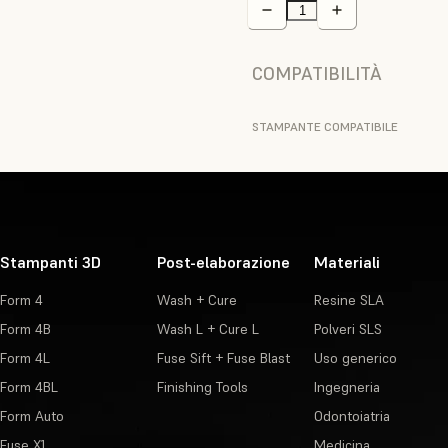
COMPATIBILITÀ
STAMPANTE COMPATIBILE
Stampanti 3D
Post-elaborazione
Materiali
Form 4
Wash + Cure
Resine SLA
Form 4B
Wash L + Cure L
Polveri SLS
Form 4L
Fuse Sift + Fuse Blast
Uso generico
Form 4BL
Finishing Tools
Ingegneria
Form Auto
Odontoiatria
Fuse X1
Medicina