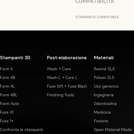
COMPATIBILITÀ
STAMPANTE COMPATIBILE
Stampanti 3D
Post-elaborazione
Materiali
Form 4
Wash + Cure
Resine SLA
Form 4B
Wash L + Cure L
Polveri SLS
Form 4L
Fuse Sift + Fuse Blast
Uso generico
Form 4BL
Finishing Tools
Ingegneria
Form Auto
Odontoiatria
Fuse X1
Medicina
Fuse 1+
Fusione
Confronta le stampanti
Open Material Mode