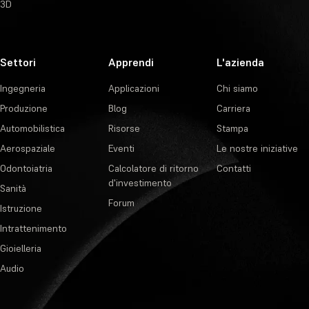
3D
Settori
Apprendi
L'azienda
Ingegneria
Applicazioni
Chi siamo
Produzione
Blog
Carriera
Automobilistica
Risorse
Stampa
Aerospaziale
Eventi
Le nostre iniziative
Odontoiatria
Calcolatore di ritorno
Contatti
d'investimento
Sanità
Forum
Istruzione
Intrattenimento
Gioielleria
Audio