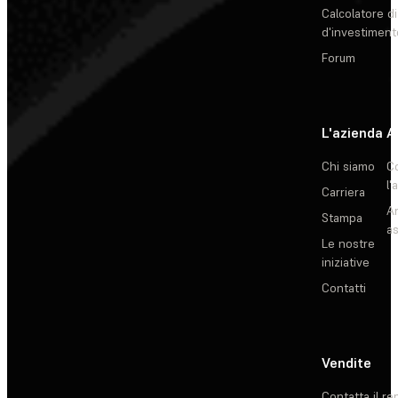
Calcolatore di
d'investiment
Forum
L'azienda
A
Chi siamo
C
l'
Carriera
Ar
Stampa
as
Le nostre
iniziative
Contatti
Vendite
Contatta il re