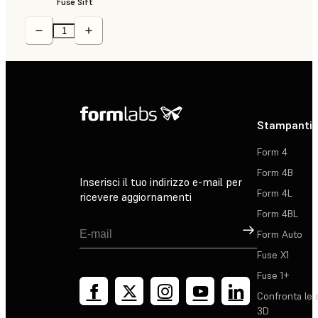
Fuse Sift
Stampanti 
Form 4
Form 4B
Inserisci il tuo indirizzo e-mail per
Form 4L
ricevere aggiornamenti
Form 4BL
Registrati
Form Auto
Fuse X1
Fuse 1+
Confronta le 
3D