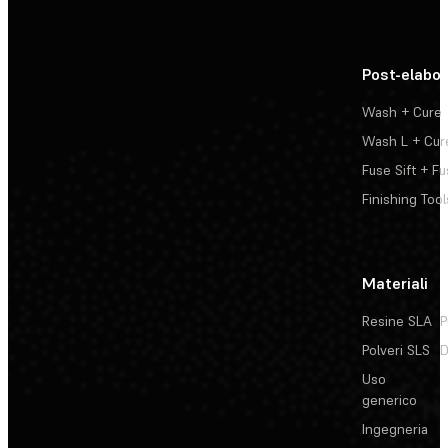
Post-elabo
Wash + Cure
Wash L + Cur
Fuse Sift + Fu
Finishing Tool
Materiali
Resine SLA
P
Polveri SLS
D
Uso
generico
Ingegneria