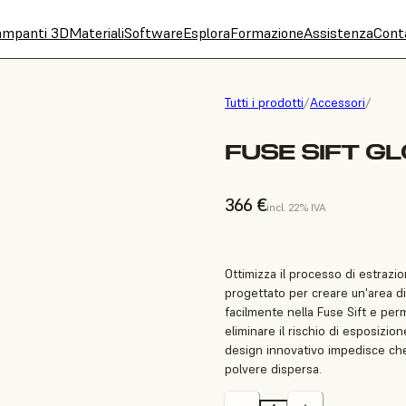
ampanti 3D
Materiali
Software
Esplora
Formazione
Assistenza
Cont
Tutti i prodotti
/
Accessori
/
FUSE SIFT G
366 €
incl. 22% IVA
Ottimizza il processo di estrazio
progettato per creare un'area di 
facilmente nella Fuse Sift e pe
eliminare il rischio di esposizi
design innovativo impedisce che 
polvere dispersa.