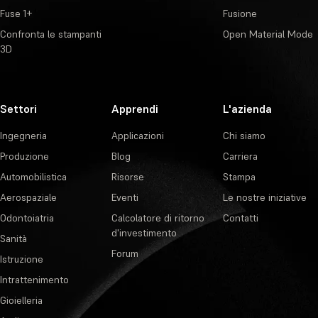
Fuse 1+
Fusione
Confronta le stampanti
Open Material Mode
3D
Settori
Apprendi
L'azienda
Ingegneria
Applicazioni
Chi siamo
Produzione
Blog
Carriera
Automobilistica
Risorse
Stampa
Aerospaziale
Eventi
Le nostre iniziative
Odontoiatria
Calcolatore di ritorno
Contatti
d'investimento
Sanità
Forum
Istruzione
Intrattenimento
Gioielleria