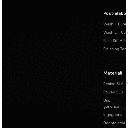
Post-elabo
Wash + Cure
Wash L + Cur
Fuse Sift + Fu
Finishing Tool
Materiali
Resine SLA
P
Polveri SLS
D
Uso
generico
Ingegneria
Odontoiatria