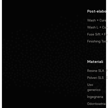
Post-elabo
Wash + Cure
Wash L + Cur
Fuse Sift + Fu
Finishing Tool
Materiali
Resine SLA
P
Polveri SLS
D
Uso
generico
Ingegneria
Odontoiatria