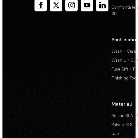
Confronta le 
3D
Post-elabo
Wash + Cure
Wash L + Cur
Fuse Sift + Fu
Finishing Tool
Materiali
Resine SLA
P
Polveri SLS
D
Uso