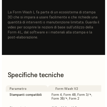
La Form Wash L fa parte di un ecosistema di stampa
3D che si impara a usare facilmente e che richiede una
quantità di interventi o manutenzione limitata. Guarda il
video per scoprire le nozioni di base sull'utilizzo della
Form 4L, dal software e i materiali alla stampa e la
post-elaborazione.
Specifiche tecniche
Parametro
Form Wash V2
Stampanti compatibili
Form 4, Form 4B, Form 3/+,
Form 3B/+, Form 2