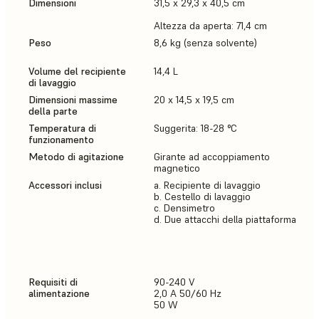
Dimensioni
31,5 x 29,3 x 40,5 cm
Altezza da aperta: 71,4 cm
Peso
8,6 kg (senza solvente)
Volume del recipiente
14,4 L
di lavaggio
Dimensioni massime
20 x 14,5 x 19,5 cm
della parte
Temperatura di
Suggerita: 18-28 °C
funzionamento
Metodo di agitazione
Girante ad accoppiamento
magnetico
Accessori inclusi
a. Recipiente di lavaggio
b. Cestello di lavaggio
c. Densimetro
d. Due attacchi della piattaforma
Requisiti di
90-240 V
alimentazione
2,0 A 50/60 Hz
50 W