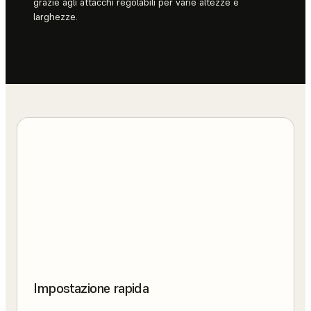
grazie agli attacchi regolabili per varie altezze e
larghezze.
Impostazione rapida