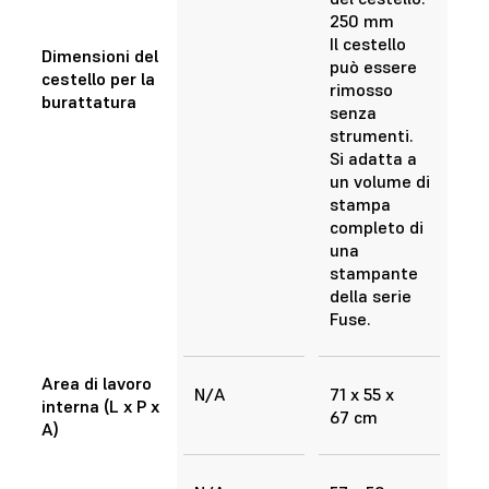
250 mm
Il cestello
Dimensioni del
può essere
cestello per la
rimosso
burattatura
senza
strumenti.
Si adatta a
un volume di
stampa
completo di
una
stampante
della serie
Fuse.
Area di lavoro
N/A
71 x 55 x
interna (L x P x
67 cm
A)