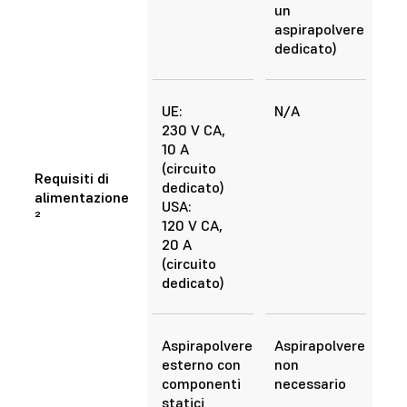
un
aspirapolvere
dedicato)
UE:
N/A
230 V CA,
10 A
(circuito
Requisiti di
dedicato)
alimentazione
USA:
²
120 V CA,
20 A
(circuito
dedicato)
Aspirapolvere
Aspirapolvere
esterno con
non
componenti
necessario
statici