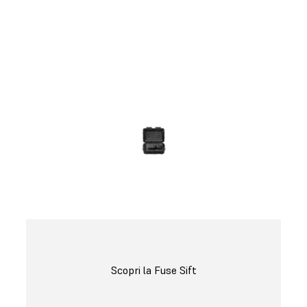
3D
Guarda e tocca con mano la qualità di
Formlabs. Saremo lieti di inviare presso la
tua azienda un campione gratuito.
Richiedi un campione gratuito
Scopri la Fuse Sift