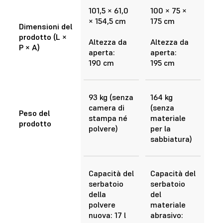
101,5 × 61,0
100 × 75 ×
× 154,5 cm
175 cm
Dimensioni del
prodotto (L ×
Altezza da
Altezza da
P × A)
aperta:
aperta:
190 cm
195 cm
93 kg (senza
164 kg
camera di
(senza
Peso del
stampa né
materiale
prodotto
polvere)
per la
sabbiatura)
Capacità del
Capacità del
serbatoio
serbatoio
della
del
polvere
materiale
nuova: 17 l
abrasivo: