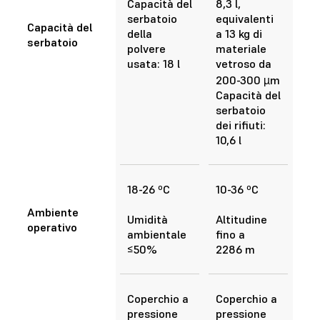
Capacità del
8,3 l,
serbatoio
equivalenti
Capacità del
della
a 13 kg di
serbatoio
polvere
materiale
usata: 18 l
vetroso da
200-300 µm
Capacità del
serbatoio
dei rifiuti:
10,6 l
18-26 ºC
10-36 ºC
Ambiente
Umidità
Altitudine
operativo
ambientale
fino a
≤50%
2286 m
Coperchio a
Coperchio a
pressione
pressione