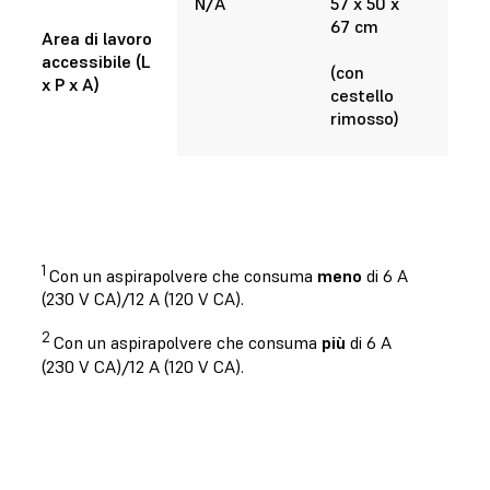
N/A
57 x 50 x
67 cm
Area di lavoro
accessibile (L
(con
x P x A)
cestello
rimosso)
1
Con un aspirapolvere che consuma
meno
di 6 A
(230 V CA)/12 A (120 V CA).
2
Con un aspirapolvere che consuma
più
di 6 A
(230 V CA)/12 A (120 V CA).
Richiedi un campione gratuito stampato in