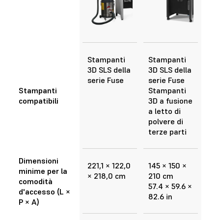
Stampanti
Stampanti
3D SLS della
3D SLS della
serie Fuse
serie Fuse
Stampanti
Stampanti
compatibili
3D a fusione
a letto di
polvere di
terze parti
Dimensioni
221,1 × 122,0
145 × 150 ×
minime per la
× 218,0 cm
210 cm
comodità
57.4 × 59.6 ×
d'accesso (L ×
82.6 in
P × A)