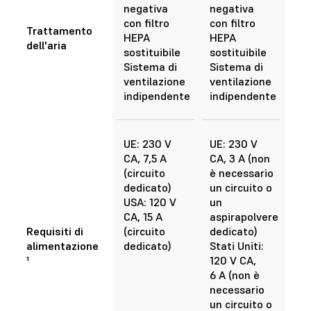
negativa
negativa
con filtro
con filtro
Trattamento
HEPA
HEPA
dell'aria
sostituibile
sostituibile
Sistema di
Sistema di
ventilazione
ventilazione
indipendente
indipendente
UE: 230 V
UE: 230 V
CA, 7,5 A
CA, 3 A (non
(circuito
è necessario
dedicato)
un circuito o
USA: 120 V
un
CA, 15 A
aspirapolvere
Requisiti di
(circuito
dedicato)
alimentazione
dedicato)
Stati Uniti:
¹
120 V CA,
6 A (non è
necessario
un circuito o