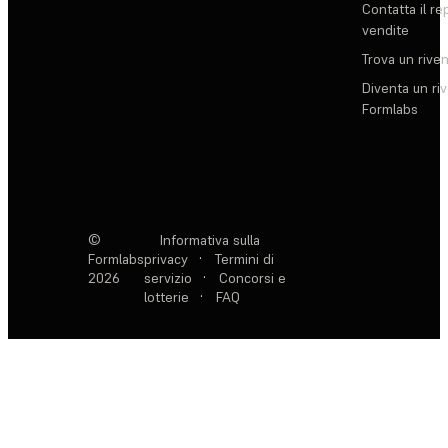
Contatta il re
vendite
Trova un rive
Diventa un ri
Formlabs
©
Informativa sulla
Formlabs
privacy
·
Termini di
2026
servizio
·
Concorsi e
lotterie
·
FAQ