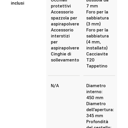
inclusi
protettivi
7 mm
Accessorio
Foro per la
spazzola per
sabbiatura
aspirapolvere
(3 mm)
Accessorio
Foro per la
interstizi
sabbiatura
per
(4 mm,
aspirapolvere
installato)
Cinghie di
Cacciavite
sollevamento
T20
Tappetino
N/A
Diametro
interno:
450 mm
Diametro
dell'apertura:
345 mm
Profondità
del cestello: