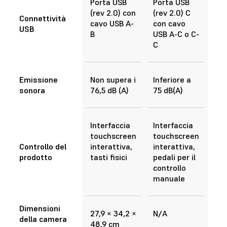
Porta USB
Porta USB
(rev 2.0) con
(rev 2.0) C
Connettività
cavo USB A-
con cavo
USB
B
USB A-C o C-
C
Emissione
Non supera i
Inferiore a
sonora
76,5 dB (A)
75 dB(A)
Interfaccia
Interfaccia
touchscreen
touchscreen
Controllo del
interattiva,
interattiva,
prodotto
tasti fisici
pedali per il
controllo
manuale
Dimensioni
27,9 × 34,2 ×
N/A
della camera
48,9 cm