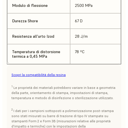
Modulo di flessione
2500 MPa
Durezza Shore
67 D
Resistenza all'urto Izod
28 J/m
Temperatura di distorsione
78 ºC
termica a 0,45 MPa
Scopri la compatibilità della resina
1
Le proprietà dei materiali potrebbero variare in base a geometria
della parte, orientamento di stampa, impostazioni di stampa,
temperatura e metodo di disinfezione o sterilizzazione utilizzato.
2
I dati per i campioni sottoposti a polimerizzazione post-stampa
sono stati misurati su barre di trazione di tipo IV stampate su
stampanti Form 2 e Form 3B (misurazioni relative alle proprietà
d'impatto e termiche) con le impostazioni della