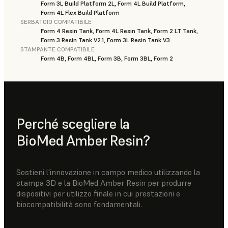
Form 3L Build Platform 2L, Form 4L Build Platform,
Form 4L Flex Build Platform
SERBATOIO COMPATIBILE
Form 4 Resin Tank, Form 4L Resin Tank, Form 2 LT Tank,
Form 3 Resin Tank V2.1, Form 3L Resin Tank V3
STAMPANTE COMPATIBILE
Form 4B, Form 4BL, Form 3B, Form 3BL, Form 2
Perché scegliere la
BioMed Amber Resin?
Sostieni l'innovazione in campo medico utilizzando la
stampa 3D e la BioMed Amber Resin per produrre
dispositivi per utilizzo finale in cui prestazioni e
biocompatibilità sono fondamentali.