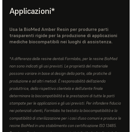
Applicazioni*
Usa la BioMed Amber Resin per produrre parti
trasparenti rigide per la produzione di applicazioni
mediche biocompatibili nei luoghi di assistenza.
*A differenza delle resine dentali Formlabs, per le resine BioMed
non sono indicati gli usi previsti. Le proprietà del materiale
possono variare in base al design della parte, alle pratiche di
produzione e ad altri metodi. È responsabilità dell'azienda
produttrice, della rispettiva clientela e dell'utente finale
determinare la biocompatibilità e le prestazioni di tutte le parti
stampate per le applicazioni e gli usi previsti. Per infondere fiducia
nei potenziali utenti, Formlabs ha testato la biocompatibilità e la
compatibilità di sterilizzazione per i casi d'uso comuni e produce le
resine BioMed in uno stabilimento con certificazione ISO 13485.