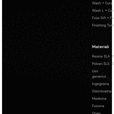
Wash + Cure
Wash L + Cur
Fuse Sift + Fu
Finishing Tool
Materiali
Resine SLA
P
Polveri SLS
D
Uso
generico
Ingegneria
Odontoiatria
Medicina
Fusione
Open