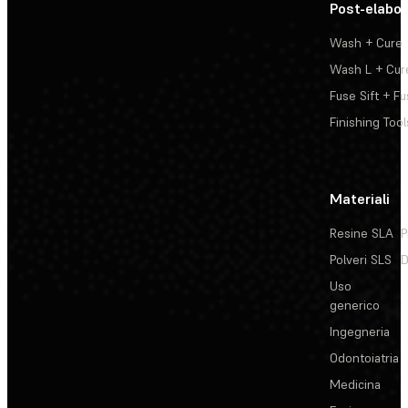
Post-elabo
Wash + Cure
Wash L + Cur
Fuse Sift + Fu
Finishing Tool
Materiali
Resine SLA
P
Polveri SLS
D
Uso
generico
Ingegneria
Odontoiatria
Medicina