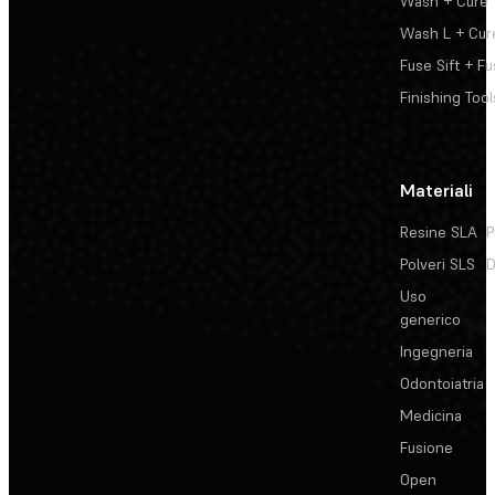
Wash + Cure
Wash L + Cur
Fuse Sift + Fu
Finishing Tool
Materiali
Resine SLA
P
Polveri SLS
D
Uso
generico
Ingegneria
Odontoiatria
Medicina
Fusione
Open