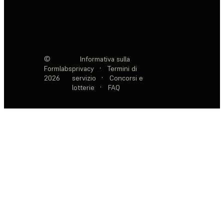
©
Informativa sulla
Formlabs
privacy
·
Termini di
2026
servizio
·
Concorsi e
lotterie
·
FAQ