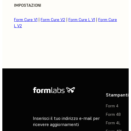
IMPOSTAZIONI
Form Cure V1
|
Form Cure V2
|
Form Cure L V1
|
Form Cure
L V2
Stampanti 
Form 4
Form 4B
Inserisci il tuo indirizzo e-mail per
Form 4L
ricevere aggiornamenti