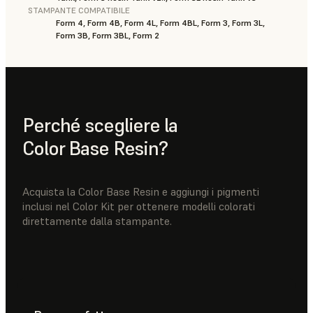
STAMPANTE COMPATIBILE
Form 4, Form 4B, Form 4L, Form 4BL, Form 3, Form 3L,
Form 3B, Form 3BL, Form 2
Perché scegliere la
Color Base Resin?
Acquista la Color Base Resin e aggiungi i pigmenti
inclusi nel Color Kit per ottenere modelli colorati
direttamente dalla stampante.