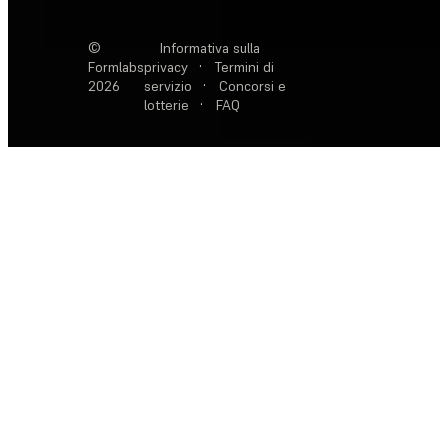
©
Informativa sulla
Formlabs
privacy
·
Termini di
2026
servizio
·
Concorsi e
lotterie
·
FAQ