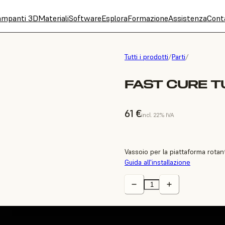
ampanti 3D
Materiali
Software
Esplora
Formazione
Assistenza
Cont
Tutti i prodotti
/
Parti
/
FAST CURE T
61 €
incl. 22% IVA
Vassoio per la piattaforma rotan
Guida all'installazione