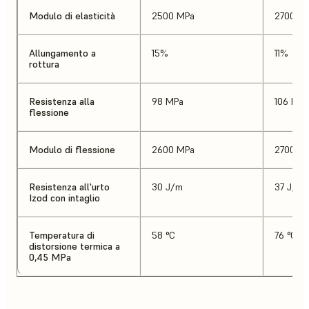
Modulo di elasticità
2500 MPa
2700 M
Allungamento a
15%
11%
rottura
Resistenza alla
98 MPa
106 MPa
flessione
Modulo di flessione
2600 MPa
2700 M
Resistenza all'urto
30 J/m
37 J/m
Izod con intaglio
Temperatura di
58 °C
76 °C
distorsione termica a
0,45 MPa