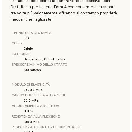
La Fast Model Resin è la generazione successiva della
Draft Resin per la serie Form 4 che consente di stampare
tre volte più velocemente offrendo al contempo proprietà
meccaniche migliorate.
TECNOLOGIA DI STAMPA
SLA
COLORI
Grigio
CATEGORIE
Usi generici, Odontoiatria
SPESSORE MINIMO DELLO STRATO
100 micron
MODULO DI ELASTICITÀ
2670.0 MPa
CARICO DI ROTTURA A TRAZIONE
62.0 MPa
ALLUNGAMENTO A ROTTURA
11.0 %
RESISTENZA ALLA FLESSIONE
106.0 MPa
RESISTENZA ALL'URTO IZOD CON INTAGLIO