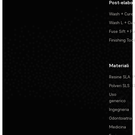
Post-elabo
Wash + Cure
Wash L + Cur
Fuse Sift + Fu
Finishing Tool
Materiali
Resine SLA
P
Polveri SLS
D
Uso
generico
Ingegneria
Odontoiatria
Medicina