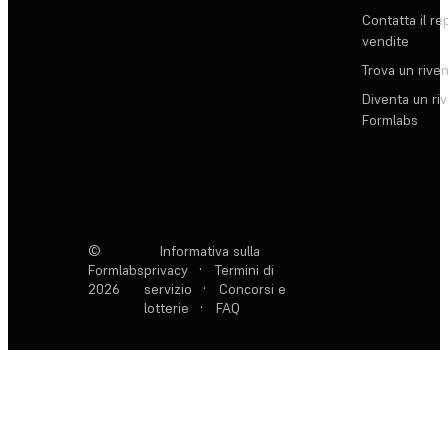
Contatta il re
vendite
Trova un rive
Diventa un ri
Formlabs
©
Informativa sulla
Formlabs
privacy
·
Termini di
2026
servizio
·
Concorsi e
lotterie
·
FAQ