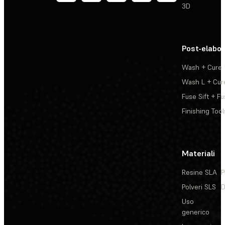
3D
Post-elabo
Wash + Cure
Wash L + Cur
Fuse Sift + Fu
Finishing Tool
Materiali
Resine SLA
P
Polveri SLS
D
Uso
generico