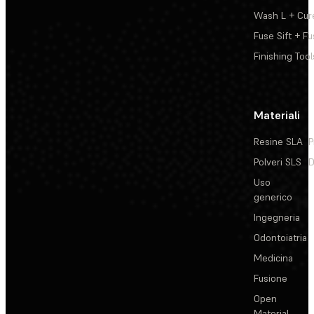
Wash L + Cur
Fuse Sift + Fu
Finishing Tool
Materiali
Resine SLA
P
Polveri SLS
D
Uso
generico
Ingegneria
Odontoiatria
Medicina
Fusione
Open
Material