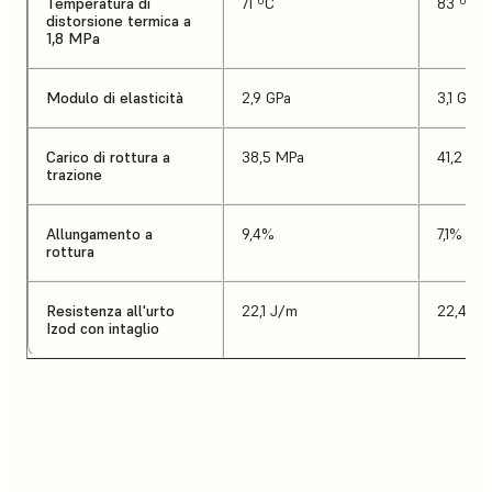
Temperatura di
71 ºC
83 ºC
distorsione termica a
1,8 MPa
Modulo di elasticità
2,9 GPa
3,1 GPa
Carico di rottura a
38,5 MPa
41,2 MP
trazione
Allungamento a
9,4%
7,1%
rottura
Resistenza all'urto
22,1 J/m
22,4 J/
Izod con intaglio