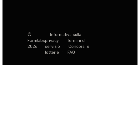
©
Informativa sulla
Formlabs
privacy
·
Termini di
2026
servizio
·
Concorsi e
lotterie
·
FAQ