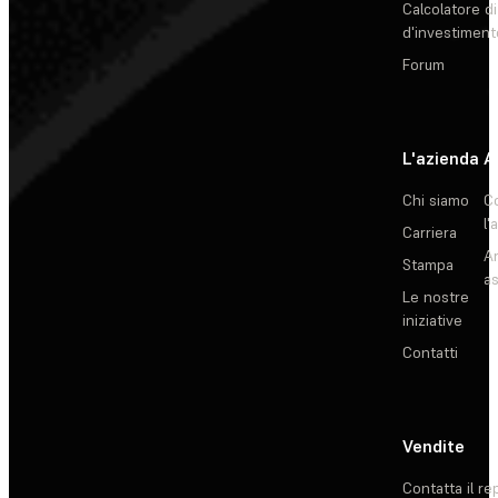
Calcolatore di
d'investiment
Forum
L'azienda
A
Chi siamo
C
l'
Carriera
Ar
Stampa
as
Le nostre
iniziative
Contatti
Vendite
Contatta il re