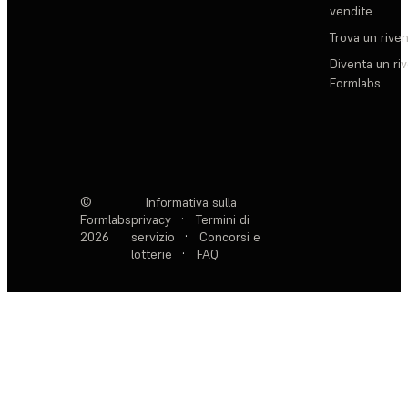
vendite
Trova un rive
Diventa un ri
Formlabs
©
Informativa sulla
Formlabs
privacy
·
Termini di
2026
servizio
·
Concorsi e
lotterie
·
FAQ