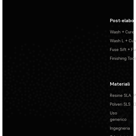
Post-elabo
Wash + Cure
Wash L + Cur
Fuse Sift + Fu
Finishing Tool
Materiali
Resine SLA
P
Polveri SLS
D
Uso
generico
Ingegneria