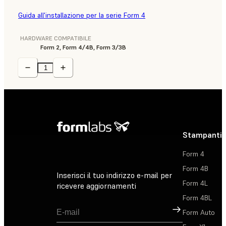
Guida all'installazione per la serie Form 4
HARDWARE COMPATIBILE
Form 2, Form 4/4B, Form 3/3B
Stampanti 
Form 4
Form 4B
Inserisci il tuo indirizzo e-mail per
Form 4L
ricevere aggiornamenti
Form 4BL
Registrati
Form Auto