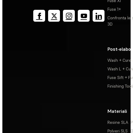
Fuse X1
Fuse 1+
Confronta le 
3D
Post-elabo
Wash + Cure
Wash L + Cur
Fuse Sift + Fu
Finishing Tool
Materiali
Resine SLA
P
Polveri SLS
D