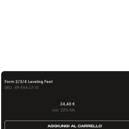
Form 2/3/4 Leveling Feet
SKU : RP-FHA-LF-01
24,40 €
incl. 22% IVA
AGGIUNGI AL CARRELLO