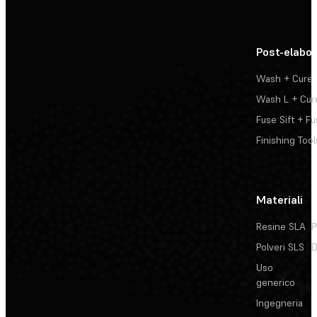
Post-elabo
Wash + Cure
Wash L + Cur
Fuse Sift + Fu
Finishing Tool
Materiali
Resine SLA
P
Polveri SLS
D
Uso
generico
Ingegneria