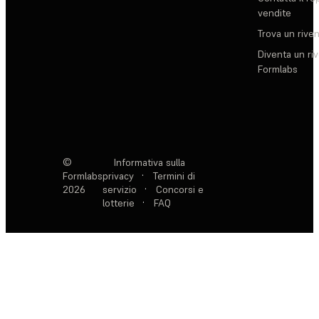
vendite
Trova un rive
Diventa un ri
Formlabs
©
Informativa sulla
Formlabs
privacy
·
Termini di
2026
servizio
·
Concorsi e
lotterie
·
FAQ