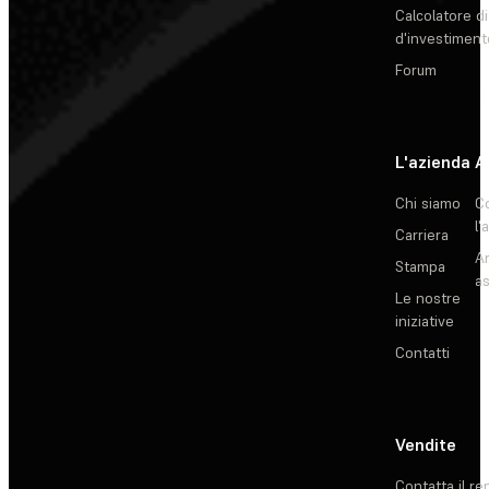
Calcolatore di
d'investiment
Forum
L'azienda
A
Chi siamo
C
l'
Carriera
Ar
Stampa
as
Le nostre
iniziative
Contatti
Vendite
Contatta il re