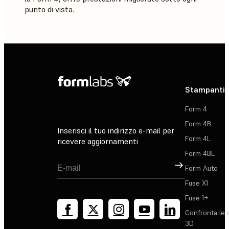
punto di vista.
Stampanti 
Form 4
Form 4B
Inserisci il tuo indirizzo e-mail per
Form 4L
ricevere aggiornamenti
Form 4BL
Registrati
Form Auto
Fuse X1
Fuse 1+
Confronta le 
3D