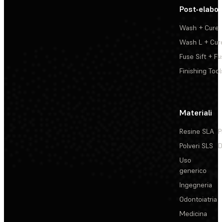
Post-elabo
Wash + Cure
Wash L + Cur
Fuse Sift + Fu
Finishing Tool
Materiali
Resine SLA
P
Polveri SLS
D
Uso
generico
Ingegneria
Odontoiatria
Medicina