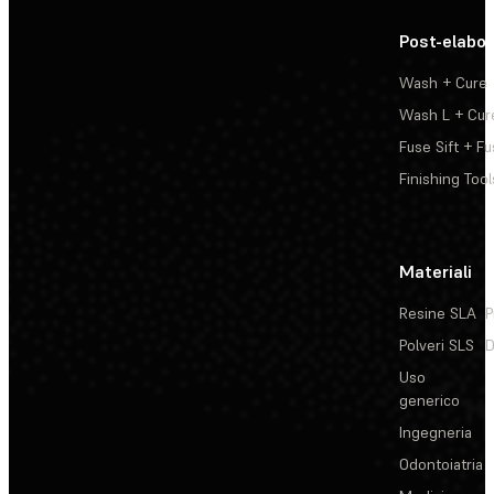
Post-elabo
Wash + Cure
Wash L + Cur
Fuse Sift + Fu
Finishing Tool
Materiali
Resine SLA
P
Polveri SLS
D
Uso
generico
Ingegneria
Odontoiatria