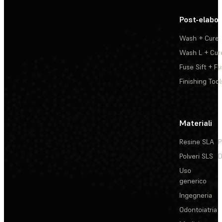
Post-elabo
Wash + Cure
Wash L + Cur
Fuse Sift + Fu
Finishing Tool
Materiali
Resine SLA
P
Polveri SLS
D
Uso
generico
Ingegneria
Odontoiatria