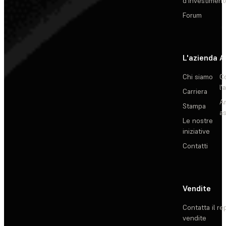
d'investiment
Forum
L'azienda
A
Chi siamo
C
l'
Carriera
Ar
Stampa
as
Le nostre
iniziative
Contatti
Vendite
Contatta il re
vendite