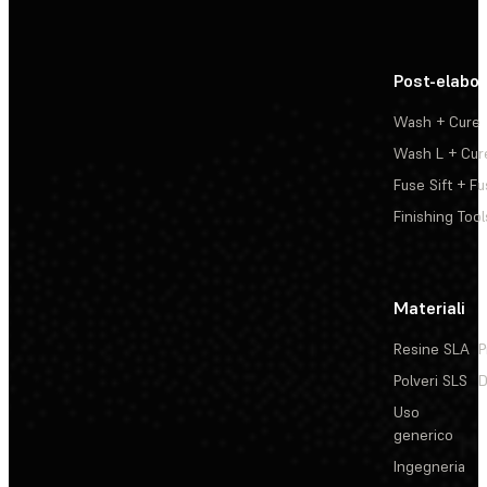
Post-elabo
Wash + Cure
Wash L + Cur
Fuse Sift + Fu
Finishing Tool
Materiali
Resine SLA
P
Polveri SLS
D
Uso
generico
Ingegneria