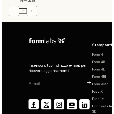
Form 3/3B
Stampanti 
Form 4
Form 4B
Inserisci il tuo indirizzo e-mail per
Form 4L
ricevere aggiornamenti
Form 4BL
Registrati
Form Auto
Fuse X1
Fuse 1+
Confronta le 
3D