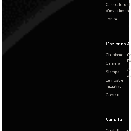
Calcolatore di
d'investiment
Forum
L'azienda
A
Chi siamo
C
l'
Carriera
Ar
Stampa
as
Le nostre
iniziative
Contatti
Vendite
Contatta il re