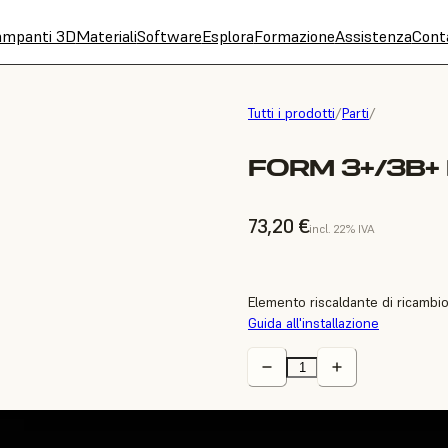
ampanti 3D
Materiali
Software
Esplora
Formazione
Assistenza
Cont
Tutti i prodotti
/
Parti
/
FORM 3+/3B+
73,20 €
incl. 22% IVA
Elemento riscaldante di ricambi
Guida all'installazione