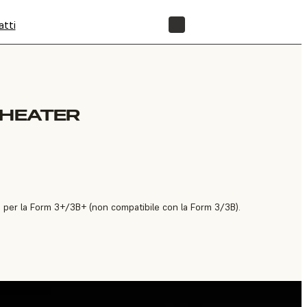
atti
NEGOZIO
 HEATER
o per la Form 3+/3B+ (non compatibile con la Form 3/3B).