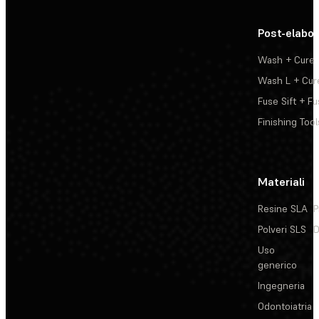
Post-elabo
Wash + Cure
Wash L + Cur
Fuse Sift + Fu
Finishing Tool
Materiali
Resine SLA
P
Polveri SLS
D
Uso
generico
Ingegneria
Odontoiatria