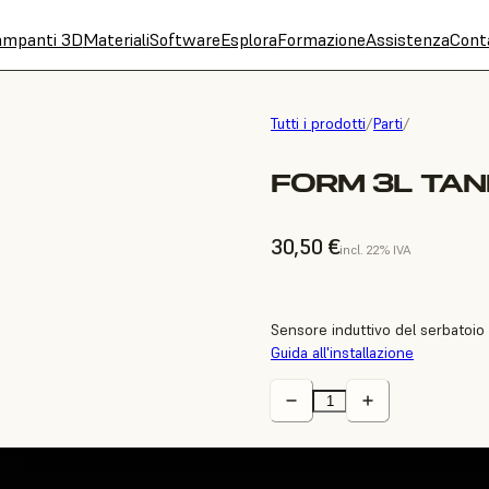
ampanti 3D
Materiali
Software
Esplora
Formazione
Assistenza
Cont
Tutti i prodotti
/
Parti
/
FORM 3L TAN
30,50 €
incl. 22% IVA
Sensore induttivo del serbatoio
Guida all'installazione