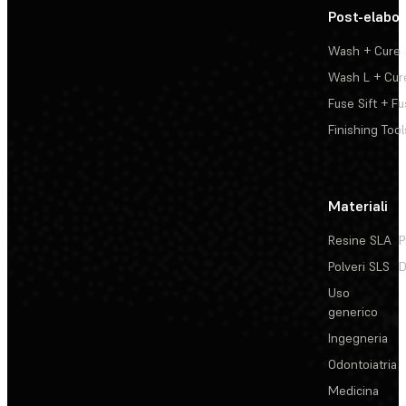
Post-elabo
Wash + Cure
Wash L + Cur
Fuse Sift + Fu
Finishing Tool
Materiali
Resine SLA
P
Polveri SLS
D
Uso
generico
Ingegneria
Odontoiatria
Medicina