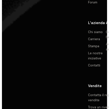
Forum
L'azienda
A
Chi siamo
C
l'
Carriera
Ar
Stampa
as
Le nostre
iniziative
Contatti
Vendite
Contatta il re
vendite
Trova un rive