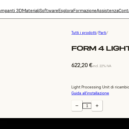
ampanti 3D
Materiali
Software
Esplora
Formazione
Assistenza
Cont
Tutti i prodotti
/
Parti
/
FORM 4 LIGHT
622,20 €
incl. 22% IVA
Light Processing Unit di ricambi
Guida all'installazione