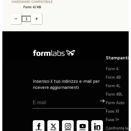
HARDWARE COMPATIBILE
Form 4/4B
Stampanti 
Form 4
Form 4B
Inserisci il tuo indirizzo e-mail per
Form 4L
ricevere aggiornamenti
Form 4BL
Registrati
Form Auto
Fuse X1
Fuse 1+
Confronta le 