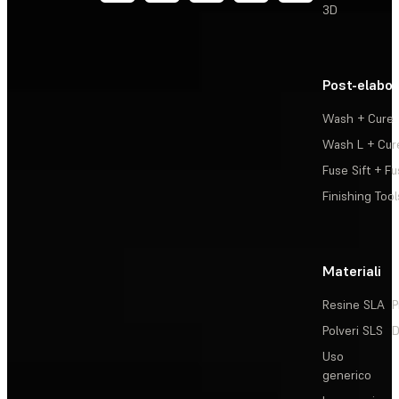
3D
Post-elabo
Wash + Cure
Wash L + Cur
Fuse Sift + Fu
Finishing Tool
Materiali
Resine SLA
P
Polveri SLS
D
Uso
generico