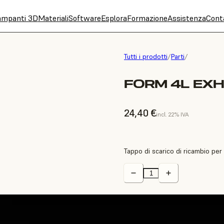
ampanti 3D
Materiali
Software
Esplora
Formazione
Assistenza
Cont
Tutti i prodotti
/
Parti
/
FORM 4L EX
24,40 €
incl. 22% IVA
Tappo di scarico di ricambio pe