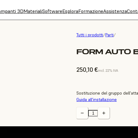
ampanti 3D
Materiali
Software
Esplora
Formazione
Assistenza
Cont
Tutti i prodotti
/
Parti
/
FORM AUTO 
250,10 €
incl. 22% IVA
Sostituzione del gruppo dell'at
Guida all'installazione