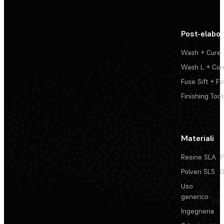
Post-elabo
Wash + Cure
Wash L + Cur
Fuse Sift + Fu
Finishing Tool
Materiali
Resine SLA
P
Polveri SLS
D
Uso
generico
Ingegneria