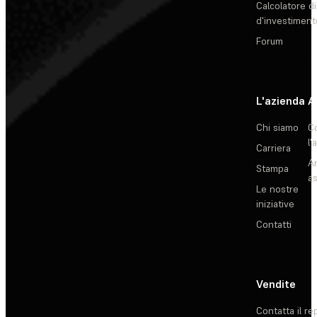
Calcolatore di
d'investiment
Forum
L'azienda
A
Chi siamo
C
l'
Carriera
Ar
Stampa
as
Le nostre
iniziative
Contatti
Vendite
Contatta il re