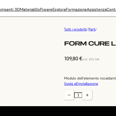
ampanti 3D
Materiali
Software
Esplora
Formazione
Assistenza
Cont
Tutti i prodotti
/
Parti
/
FORM CURE L
109,80 €
incl. 22% IVA
Modulo dell'elemento riscaldante
Guida all'installazione