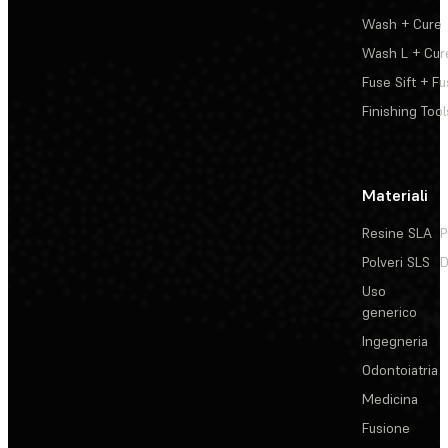
Wash + Cure
Wash L + Cur
Fuse Sift + Fu
Finishing Tool
Materiali
Resine SLA
P
Polveri SLS
D
Uso
generico
Ingegneria
Odontoiatria
Medicina
Fusione