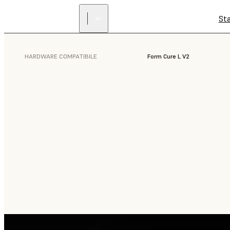
St
HARDWARE COMPATIBILE
Form Cure L V2