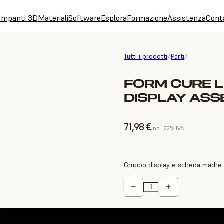
ampanti 3D
Materiali
Software
Esplora
Formazione
Assistenza
Cont
Tutti i prodotti
/
Parti
/
FORM CURE 
DISPLAY ASS
71,98 €
incl. 22% IVA
Gruppo display e scheda madre d