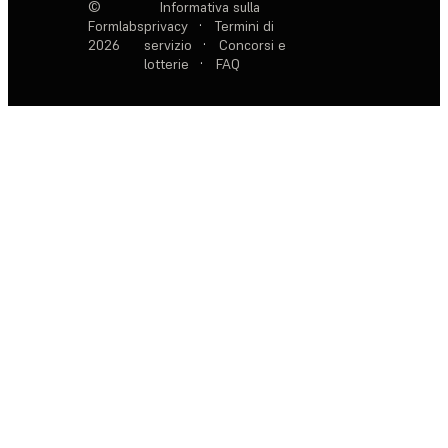
©
Informativa sulla
Formlabs
privacy
·
Termini di
2026
servizio
·
Concorsi e
lotterie
·
FAQ