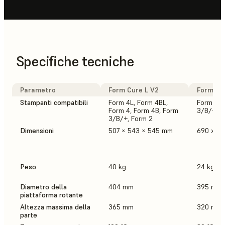
Specifiche tecniche
Parametro
Form Cure L V2
Form Cur
Stampanti compatibili
Form 4L, Form 4BL,
Form 4, 
Form 4, Form 4B, Form
3/B/+, F
3/B/+, Form 2
Dimensioni
507 × 543 × 545 mm
690 x 5
Peso
40 kg
24 kg
Diametro della
404 mm
395 mm
piattaforma rotante
Altezza massima della
365 mm
320 mm
parte