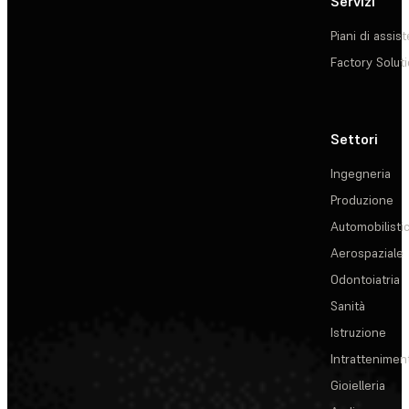
Servizi
Piani di assis
Factory Solut
Settori
Ingegneria
Produzione
Automobilisti
Aerospaziale
Odontoiatria
Sanità
Istruzione
Intrattenimen
Gioielleria