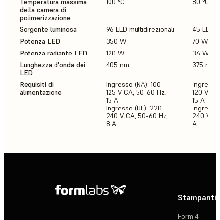
Temperatura massima
100 °C
80 °C
della camera di
polimerizzazione
Sorgente luminosa
96 LED multidirezionali
45 LED mu
Potenza LED
350 W
70 W
Potenza radiante LED
120 W
36 W
Lunghezza d'onda dei
405 nm
375 nm,
LED
Requisiti di
Ingresso (NA): 100-
Ingresso 
alimentazione
125 V CA, 50-60 Hz,
120 V CA
15 A
15 A
Ingresso (UE): 220-
Ingresso
240 V CA, 50-60 Hz,
240 V AC
8 A
A
Stampanti 
Form 4