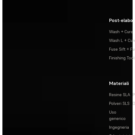
Post-elabo
Wash + Cure
Wash L + Cur
Fuse Sift + Fu
Finishing Tool
Materiali
Resine SLA
P
Polveri SLS
D
Uso
generico
Ingegneria