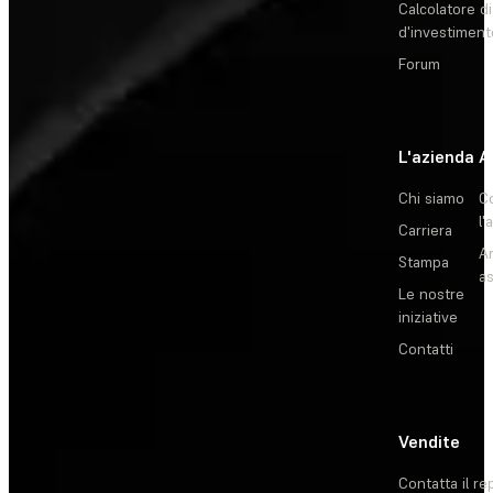
Calcolatore di
d'investiment
Forum
L'azienda
A
Chi siamo
C
l'
Carriera
Ar
Stampa
as
Le nostre
iniziative
Contatti
Vendite
Contatta il re