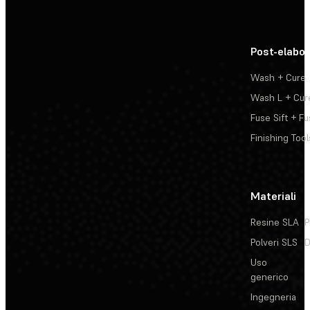
Post-elabo
Wash + Cure
Wash L + Cur
Fuse Sift + Fu
Finishing Tool
Materiali
Resine SLA
P
Polveri SLS
D
Uso
generico
Ingegneria