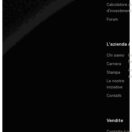
Calcolatore di
d'investiment
Forum
L'azienda
A
Chi siamo
C
l'
Carriera
Ar
Stampa
as
Le nostre
iniziative
Contatti
Vendite
Contatta il re